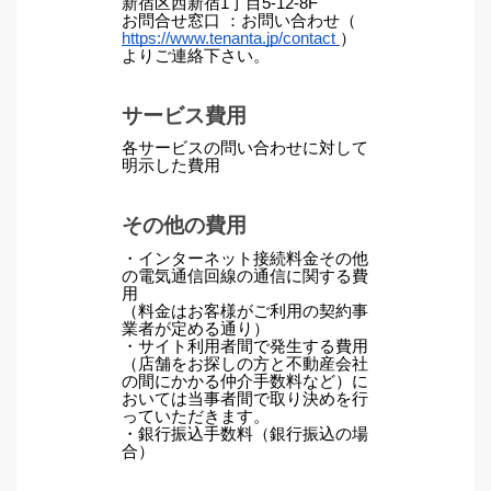
新宿区西新宿1丁目5-12-8F
お問合せ窓口 ：お問い合わせ（
https://www.tenanta.jp/contact
）
よりご連絡下さい。
サービス費用
各サービスの問い合わせに対して
明示した費用
その他の費用
・インターネット接続料金その他
の電気通信回線の通信に関する費
用
（料金はお客様がご利用の契約事
業者が定める通り）
・サイト利用者間で発生する費用
（店舗をお探しの方と不動産会社
の間にかかる仲介手数料など）に
おいては当事者間で取り決めを行
っていただきます。
・銀行振込手数料（銀行振込の場
合）