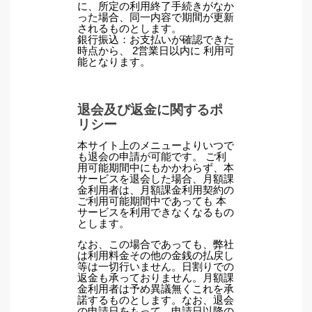
に、所定の利用終了手続きがなか
った場合、同一内容で期間が更新
されるものとします。
銀行振込：お支払いが確認できた
時点から、
2営業日以内に
利用可
能となります。
退会及び返金に関するポ
リシー
本サイト上のメニューよりいつで
も退会の申請が可能です。
ご利
用可能期間中にもかかわらず、本
サービスを退会した場合、月額課
金利用者は、月額課金利用契約の
ご利用可能期間中であっても 本
サービスを利用できなくなるもの
とします。
なお、この場合であっても、弊社
は利用料金その他の金銭の払戻し
等は一切行いません。日割りでの
返金も承っておりません。月額課
金利用者は予め異議無くこれを承
諾するものとします。なお、退会
の申請日をもって、申請日以降の