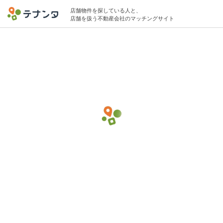
店舗物件を探している人と、
店舗を扱う不動産会社のマッチングサイト
分倍河原駅で整骨院・接骨院の物件募集中
10坪 〜 40坪 10万円 〜 50万円