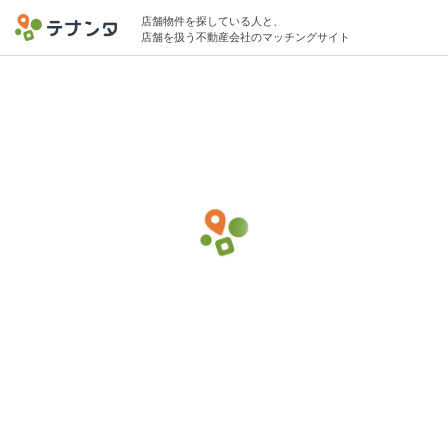
店舗物件を探している人と、
店舗を扱う不動産会社のマッチングサイト
千代田区エリアでダンススクールの物件募
集中
20坪 〜 30坪 〜50万円