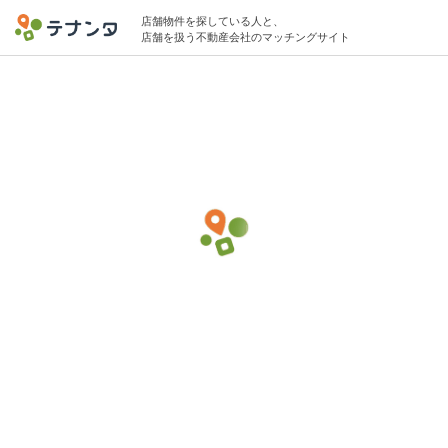
店舗物件を探している人と、
店舗を扱う不動産会社のマッチングサイト
府中本町駅でマッサージ・鍼灸・針の物件
募集中
5坪 〜 10坪 〜20万円