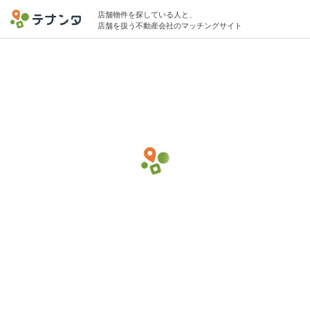
店舗物件を探している人と、
店舗を扱う不動産会社のマッチングサイト
市ケ谷/市ヶ谷駅で花屋・フラワーショップ
の物件募集中
20坪 〜 30坪 25万円 〜 40万円