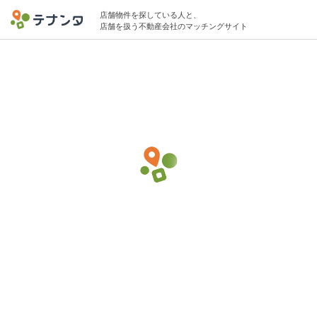
店舗物件を探している人と、
店舗を扱う不動産会社のマッチングサイト
橋本駅でその他スポーツ・ホビー・娯楽(サ
ービス)の物件募集中
5坪 〜 20坪 5万円 〜 20万円