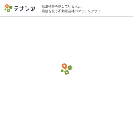
店舗物件を探している人と、
店舗を扱う不動産会社のマッチングサイト
熊谷市エリアで時計・貴金属の物件募集中
100坪 〜 200坪 50万円 〜 200万円