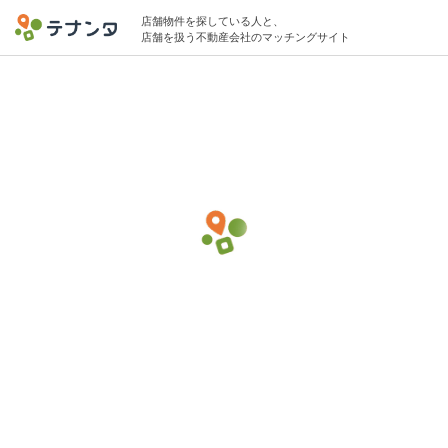
店舗物件を探している人と、
店舗を扱う不動産会社のマッチングサイト
錦糸町駅で多国籍料理の物件募集中
10坪 〜 17坪 20万円 〜 40万円