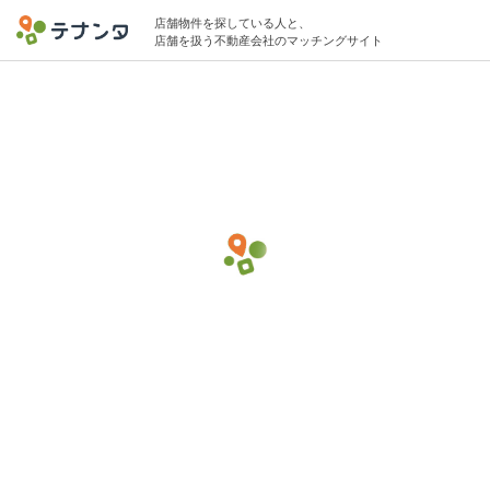
店舗物件を探している人と、
店舗を扱う不動産会社のマッチングサイト
大阪/北新地/大阪梅田/梅田/東梅田/西梅田駅
でその他ペット関連(小売)の物件募集中
5坪 〜 20坪 5万円 〜 15万円