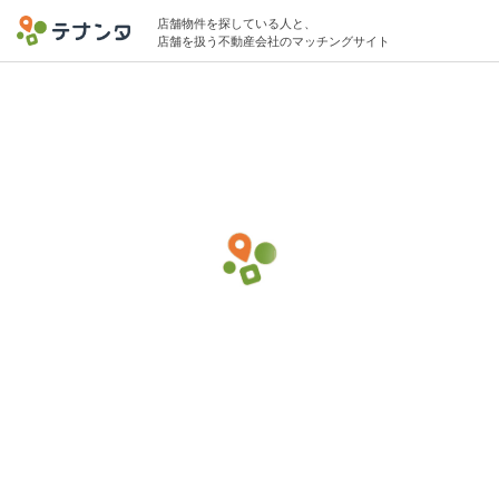
店舗物件を探している人と、
店舗を扱う不動産会社のマッチングサイト
赤羽駅で理容室・理髪店の物件募集中
10坪 〜 25坪 15万円 〜 30万円