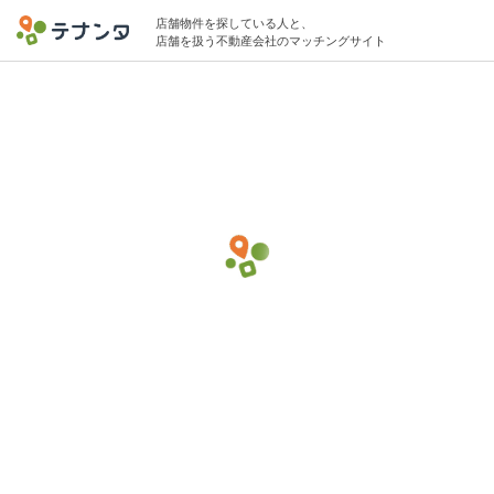
店舗物件を探している人と、
店舗を扱う不動産会社のマッチングサイト
横浜市鶴見区エリアで整骨院・接骨院の物
件募集中
20坪 〜 50坪 20万円 〜 50万円