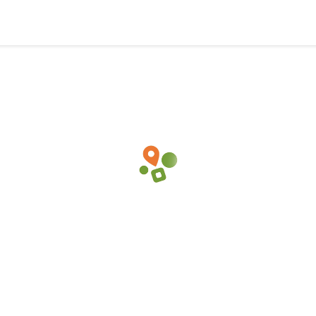
流山駅で整骨院・接骨院の物件募
10坪 〜 20坪 10万円 〜 20万円