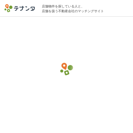
店舗物件を探している人と、
店舗を扱う不動産会社のマッチングサイト
川口市エリアで時計・貴金属の物件募集中
5坪 〜 10坪 〜20万円