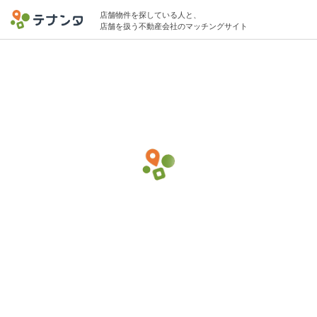
店舗物件を探している人と、
店舗を扱う不動産会社のマッチングサイト
横浜市鶴見区エリアでデイサービスの物件
募集中
40坪 〜 60坪 〜80万円