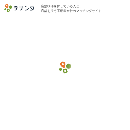
店舗物件を探している人と、
店舗を扱う不動産会社のマッチングサイト
武蔵小杉駅で英会話スクールの物件募集中
30坪 〜 50坪 10万円 〜 45万円