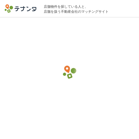
店舗物件を探している人と、
店舗を扱う不動産会社のマッチングサイト
新宿/新線新宿駅でバー・バルの物件募集中
4坪 〜 10坪 〜30万円