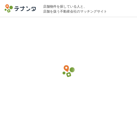
店舗物件を探している人と、
店舗を扱う不動産会社のマッチングサイト
馬喰町/東日本橋/馬喰横山駅でその他(サー
ビス)の物件募集中
30坪 〜 80坪 〜50万円