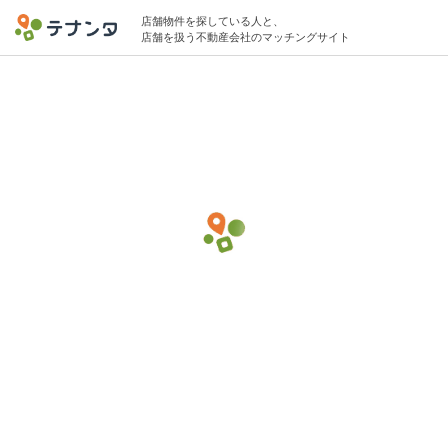
店舗物件を探している人と、
店舗を扱う不動産会社のマッチングサイト
明大前駅でパーソナルジムの物件募集中
15坪 〜 20坪 15万円 〜 25万円