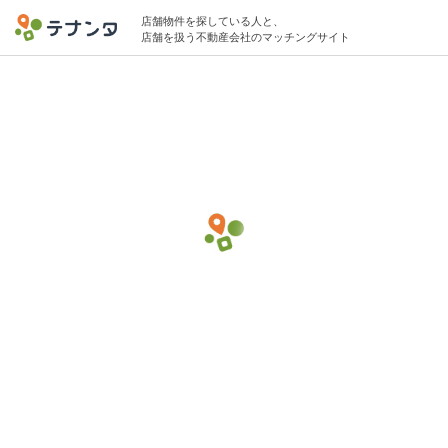
店舗物件を探している人と、
店舗を扱う不動産会社のマッチングサイト
千代田区エリアでラーメン・つけ麺の物件
募集中
5坪 〜 10坪 〜20万円