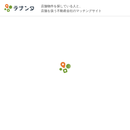
店舗物件を探している人と、
店舗を扱う不動産会社のマッチングサイト
北参道駅でネイルサロン・まつげエクステ
の物件募集中
10坪 〜 25坪 10万円 〜 30万円