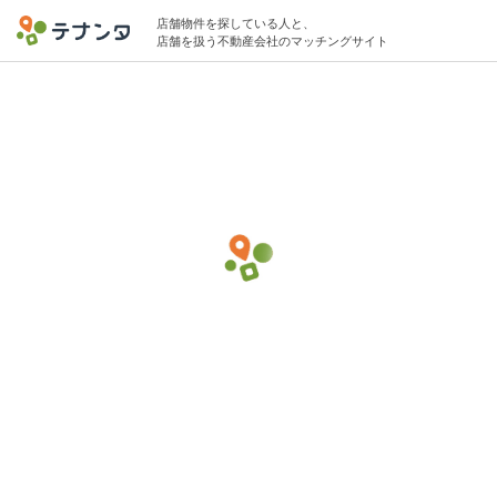
店舗物件を探している人と、
店舗を扱う不動産会社のマッチングサイト
四ツ谷駅で多国籍料理の物件募集中
10坪 〜 15坪 20万円 〜 30万円