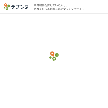
店舗物件を探している人と、
店舗を扱う不動産会社のマッチングサイト
北千住駅でその他(サービス)の物件募集中
25坪 〜 35坪 30万円 〜 40万円