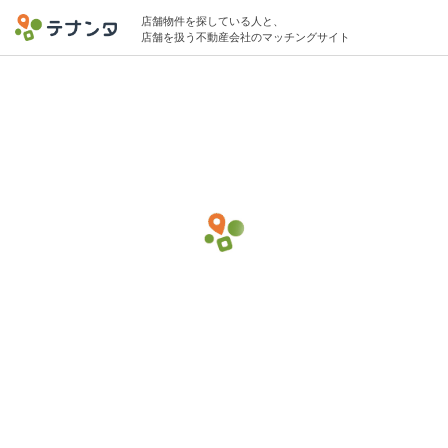
店舗物件を探している人と、
店舗を扱う不動産会社のマッチングサイト
鴻巣駅でスパ・温浴の物件募集中
40坪 〜 45坪 〜10万円