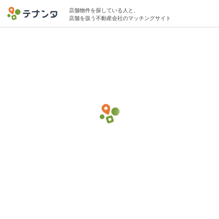
店舗物件を探している人と、
店舗を扱う不動産会社のマッチングサイト
目黒区エリアでその他(サービス)の物件募集
中
80坪 〜 300坪 100万円 〜 1000万円