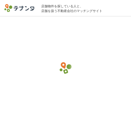
店舗物件を探している人と、
店舗を扱う不動産会社のマッチングサイト
新八柱/八柱駅で質店・ブランド品買取の物
件募集中
25坪 〜 100坪 5万円 〜 75万円