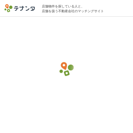
店舗物件を探している人と、
店舗を扱う不動産会社のマッチングサイト
西日暮里駅で炭火焼(焼き鳥・鰻屋)の物件募
集中
10坪 〜 30坪 〜50万円