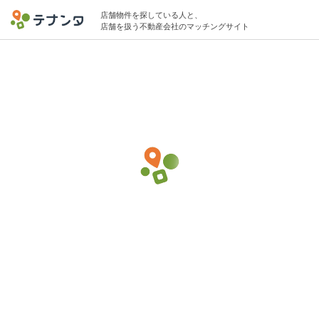
店舗物件を探している人と、
店舗を扱う不動産会社のマッチングサイト
南越谷/新越谷駅でケーキ・焼き菓子の物件
募集中
15坪 〜 20坪 10万円 〜 20万円