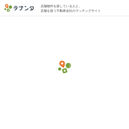
店舗物件を探している人と、
店舗を扱う不動産会社のマッチングサイト
目黒区エリアでペットしつけの物件募集中
25坪 〜 45坪 40万円 〜 75万円