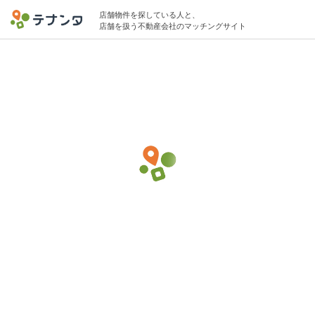
店舗物件を探している人と、
店舗を扱う不動産会社のマッチングサイト
藤沢駅でその他ロードサイド飲食の物件募
集中
10坪 〜 20坪 〜20万円