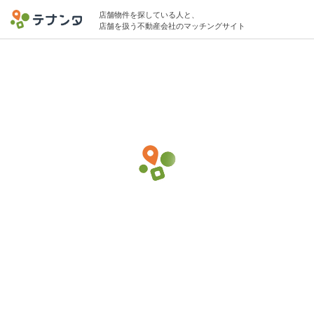
店舗物件を探している人と、
店舗を扱う不動産会社のマッチングサイト
渋谷区エリアでその他(小売)の物件募集中
10坪 〜 15坪 15万円 〜 25万円