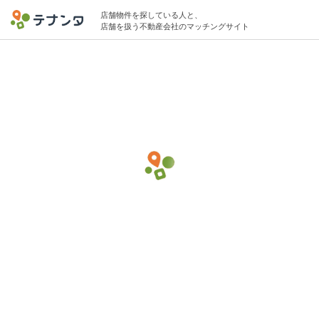
店舗物件を探している人と、
店舗を扱う不動産会社のマッチングサイト
新宿/新線新宿駅で託児所・学童保育の物件
募集中
20坪 〜 30坪 〜30万円