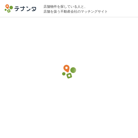
店舗物件を探している人と、
店舗を扱う不動産会社のマッチングサイト
八王子駅で炭火焼(焼き鳥・鰻屋)の物件募集
中
10坪 〜 25坪 10万円 〜 40万円