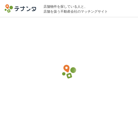
店舗物件を探している人と、
店舗を扱う不動産会社のマッチングサイト
千葉市中央区エリアでその他生活・暮らし
(小売)の物件募集中
20坪 〜 50坪 〜40万円