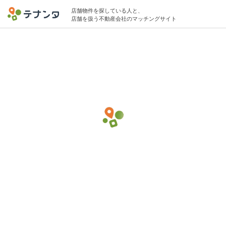
店舗物件を探している人と、
店舗を扱う不動産会社のマッチングサイト
流山市エリアでリラクゼーションサロンの
物件募集中
15坪 〜 40坪 5万円 〜 10万円