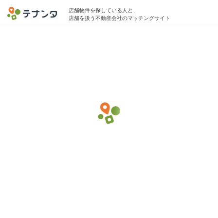
店舗物件を探している人と、
店舗を扱う不動産会社のマッチングサイト
大阪市西区エリアでネイルサロン・まつげ
エクステの物件募集中
5坪 〜 10坪 〜10万円