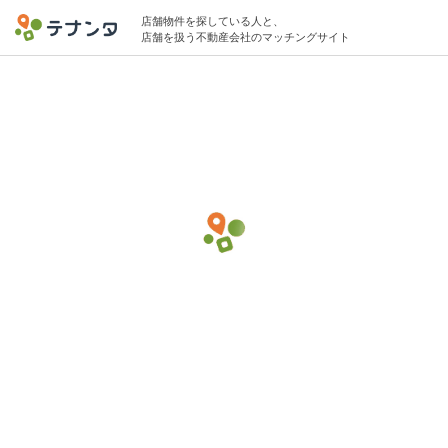
店舗物件を探している人と、
店舗を扱う不動産会社のマッチングサイト
原宿/明治神宮前〈原宿〉駅で女性向け衣料
品の物件募集中
10坪 〜 25坪 20万円 〜 40万円