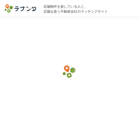
店舗物件を探している人と、
店舗を扱う不動産会社のマッチングサイト
このページのテナントは既に物件探しが終了している可能性があります。
表示中の希望条件での募集が非公開に設定されています。
目黒駅でバー・バルの物件募集中
5坪 〜 20坪 20万円 〜 30万円