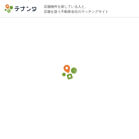
店舗物件を探している人と、
店舗を扱う不動産会社のマッチングサイト
熊谷市エリアでその他ロードサイド飲食の
物件募集中
25坪 〜 60坪 15万円 〜 40万円