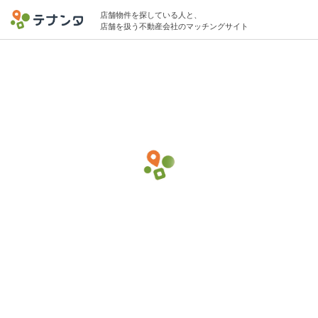
店舗物件を探している人と、
店舗を扱う不動産会社のマッチングサイト
川越駅で家具・インテリアの物件募集中
5坪 〜 10坪 〜20万円