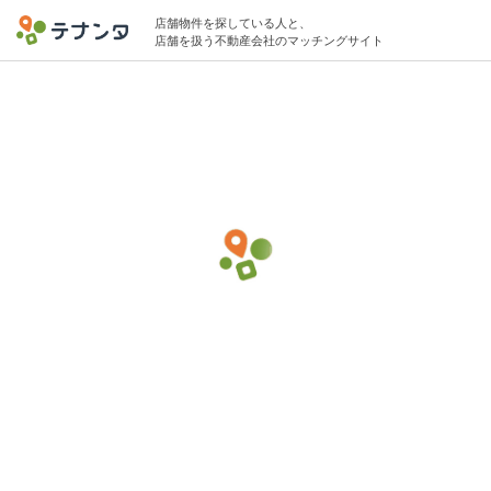
店舗物件を探している人と、
店舗を扱う不動産会社のマッチングサイト
武蔵小杉駅でその他スポーツ・ホビー・娯
楽(小売)の物件募集中
20坪 〜 30坪 50万円 〜 100万円
➤ エリア
東京都
東京都-23区
（ 目黒区 、練馬区 、世田谷区 、中野区
、杉並区 ）
東京都-市部 その他
（ 八王子市 、立川市 、武蔵野市
、三鷹市 、国分寺市 、国立市 、府中市 、調布市 、町
田市 、小金井市 ）
千葉県