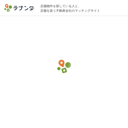
店舗物件を探している人と、
店舗を扱う不動産会社のマッチングサイト
中野駅で炭火焼(焼き鳥・鰻屋)の物件募集中
10坪 〜 15坪 30万円 〜 50万円