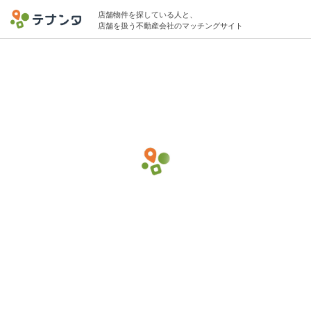
店舗物件を探している人と、
店舗を扱う不動産会社のマッチングサイト
鶴見/京急鶴見駅で美容クリニック・エステ
の物件募集中
10坪 〜 15坪 10万円 〜 15万円