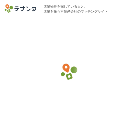
店舗物件を探している人と、
店舗を扱う不動産会社のマッチングサイト
京急蒲田駅でその他(サービス)の物件募集中
60坪 〜 100坪 〜40万円