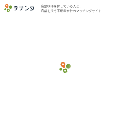
店舗物件を探している人と、
店舗を扱う不動産会社のマッチングサイト
横浜駅でその他(小売)の物件募集中
5坪 〜 20坪 〜10万円