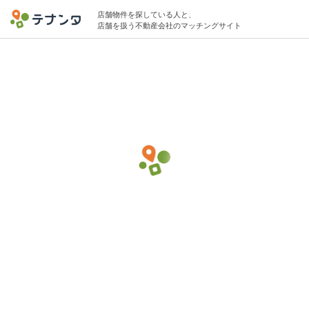
店舗物件を探している人と、
店舗を扱う不動産会社のマッチングサイト
中野区エリアで焼肉・ホルモンの物件募集
中
10坪 〜 20坪 30万円 〜 75万円