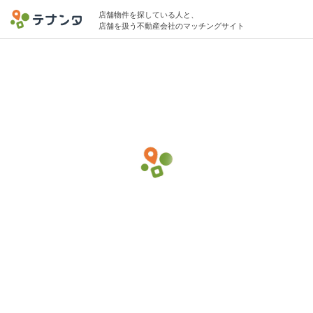
店舗物件を探している人と、
店舗を扱う不動産会社のマッチングサイト
このページのテナントは既に物件探しが終了している可能性があります。
表示中の希望条件での募集が非公開に設定されています。
蒲田駅でダンススクールの物件募集中
20坪 〜 40坪 10万円 〜 40万円